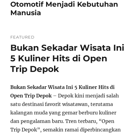
Otomotif Menjadi Kebutuhan
Manusia
FEATURED
Bukan Sekadar Wisata Ini
5 Kuliner Hits di Open
Trip Depok
Bukan Sekadar Wisata Ini 5 Kuliner Hits di
Open Trip Depok
– Depok kini menjadi salah
satu destinasi favorit wisatawan, terutama
kalangan muda yang gemar berburu kuliner
dan pengalaman baru. Tren terbaru, “Open
Trip Depok”, semakin ramai diperbincangkan