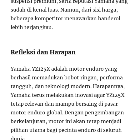
suspensi premium, serta reputasi Yamaha yang
sudah di kenal luas. Namun, dari sisi harga,
beberapa kompetitor menawarkan banderol
lebih terjangkau.
Refleksi dan Harapan
Yamaha YZ125X adalah motor enduro yang
berhasil memadukan bobot ringan, performa
tangguh, dan teknologi modern. Harapannya,
Yamaha terus melakukan inovasi agar YZ125X
tetap relevan dan mampu bersaing di pasar
motor enduro global. Dengan pengembangan
berkelanjutan, motor ini akan tetap menjadi
pilihan utama bagi pecinta enduro di seluruh
dunia.