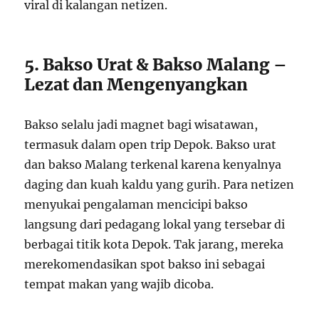
viral di kalangan netizen.
5. Bakso Urat & Bakso Malang –
Lezat dan Mengenyangkan
Bakso selalu jadi magnet bagi wisatawan,
termasuk dalam open trip Depok. Bakso urat
dan bakso Malang terkenal karena kenyalnya
daging dan kuah kaldu yang gurih. Para netizen
menyukai pengalaman mencicipi bakso
langsung dari pedagang lokal yang tersebar di
berbagai titik kota Depok. Tak jarang, mereka
merekomendasikan spot bakso ini sebagai
tempat makan yang wajib dicoba.