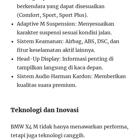
berkendara yang dapat disesuaikan
(Comfort, Sport, Sport Plus).
Adaptive M Suspension: Menyesuaikan
karakter suspensi sesuai kondisi jalan.
Sistem Keamanan: Airbag, ABS, DSC, dan
fitur keselamatan aktif lainnya.
Head-Up Display: Informasi penting di
tampilkan langsung di kaca depan.
Sistem Audio Harman Kardon: Memberikan
kualitas suara premium.
Teknologi dan Inovasi
BMW X4 M tidak hanya menawarkan performa,
tetapi juga teknologi canggih.