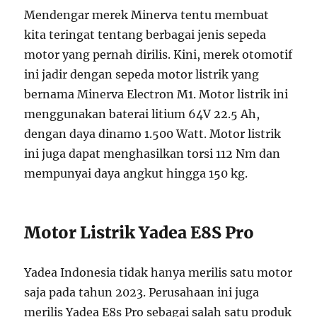
Mendengar merek Minerva tentu membuat
kita teringat tentang berbagai jenis sepeda
motor yang pernah dirilis. Kini, merek otomotif
ini jadir dengan sepeda motor listrik yang
bernama Minerva Electron M1. Motor listrik ini
menggunakan baterai litium 64V 22.5 Ah,
dengan daya dinamo 1.500 Watt. Motor listrik
ini juga dapat menghasilkan torsi 112 Nm dan
mempunyai daya angkut hingga 150 kg.
Motor Listrik Yadea E8S Pro
Yadea Indonesia tidak hanya merilis satu motor
saja pada tahun 2023. Perusahaan ini juga
merilis Yadea E8s Pro sebagai salah satu produk