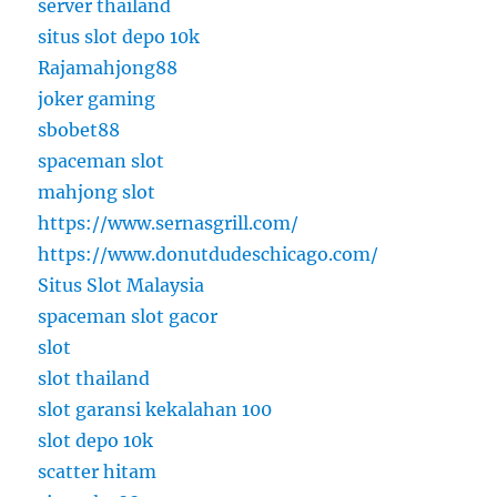
server thailand
situs slot depo 10k
Rajamahjong88
joker gaming
sbobet88
spaceman slot
mahjong slot
https://www.sernasgrill.com/
https://www.donutdudeschicago.com/
Situs Slot Malaysia
spaceman slot gacor
slot
slot thailand
slot garansi kekalahan 100
slot depo 10k
scatter hitam