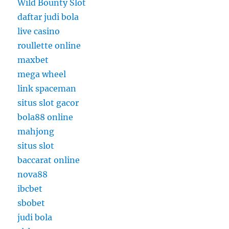
Wild Bounty Slot
daftar judi bola
live casino
roullette online
maxbet
mega wheel
link spaceman
situs slot gacor
bola88 online
mahjong
situs slot
baccarat online
nova88
ibcbet
sbobet
judi bola