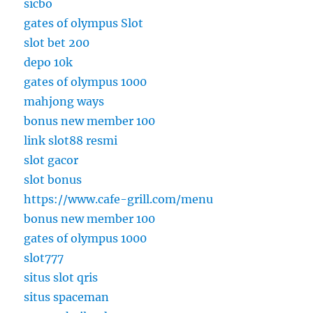
sicbo
gates of olympus Slot
slot bet 200
depo 10k
gates of olympus 1000
mahjong ways
bonus new member 100
link slot88 resmi
slot gacor
slot bonus
https://www.cafe-grill.com/menu
bonus new member 100
gates of olympus 1000
slot777
situs slot qris
situs spaceman