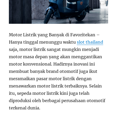
Motor Listrik yang Banyak di Favoritekan –
Hanya tinggal menunggu waktu
slot thailand
saja, motor listrik sangat mungkin menjadi
motor masa depan yang akan menggantikan
motor konvensional. Hadirnya inovasi ini
membuat banyak brand otomotif juga ikut
meramaikan pasar motor listrik dengan
menawarkan motor listrik terbaiknya. Selain
itu, sepeda motor listrik kini juga telah
diproduksi oleh berbagai perusahaan otomotif
terkenal dunia.