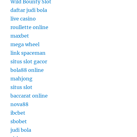
Wild Bounty Slot
daftar judi bola
live casino
roullette online
maxbet
mega wheel
link spaceman
situs slot gacor
bola88 online
mahjong
situs slot
baccarat online
nova88
ibcbet
sbobet
judi bola