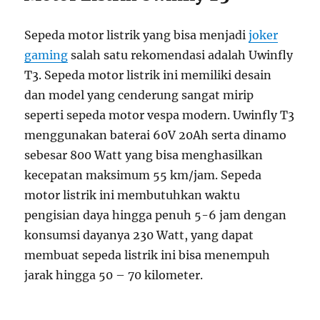
Sepeda motor listrik yang bisa menjadi
joker
gaming
salah satu rekomendasi adalah Uwinfly
T3. Sepeda motor listrik ini memiliki desain
dan model yang cenderung sangat mirip
seperti sepeda motor vespa modern. Uwinfly T3
menggunakan baterai 60V 20Ah serta dinamo
sebesar 800 Watt yang bisa menghasilkan
kecepatan maksimum 55 km/jam. Sepeda
motor listrik ini membutuhkan waktu
pengisian daya hingga penuh 5-6 jam dengan
konsumsi dayanya 230 Watt, yang dapat
membuat sepeda listrik ini bisa menempuh
jarak hingga 50 – 70 kilometer.