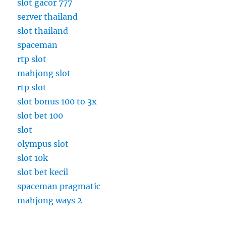
slot gacor 777
server thailand
slot thailand
spaceman
rtp slot
mahjong slot
rtp slot
slot bonus 100 to 3x
slot bet 100
slot
olympus slot
slot 10k
slot bet kecil
spaceman pragmatic
mahjong ways 2