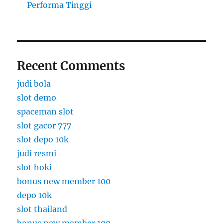
Performa Tinggi
Recent Comments
judi bola
slot demo
spaceman slot
slot gacor 777
slot depo 10k
judi resmi
slot hoki
bonus new member 100
depo 10k
slot thailand
bonus new member 100