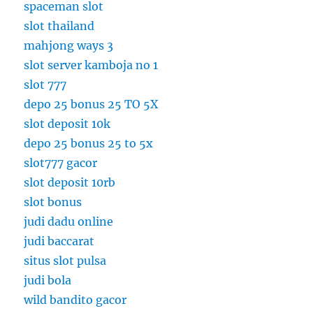
spaceman slot
slot thailand
mahjong ways 3
slot server kamboja no 1
slot 777
depo 25 bonus 25 TO 5X
slot deposit 10k
depo 25 bonus 25 to 5x
slot777 gacor
slot deposit 10rb
slot bonus
judi dadu online
judi baccarat
situs slot pulsa
judi bola
wild bandito gacor