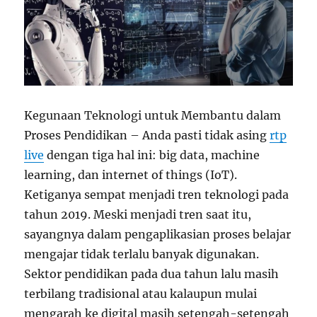
Kegunaan Teknologi untuk Membantu dalam
Proses Pendidikan
–
Anda pasti tidak asing
rtp
live
dengan tiga hal ini: big data, machine
learning, dan internet of things (IoT).
Ketiganya sempat menjadi tren teknologi pada
tahun 2019. Meski menjadi tren saat itu,
sayangnya dalam pengaplikasian proses belajar
mengajar tidak terlalu banyak digunakan.
Sektor pendidikan pada dua tahun lalu masih
terbilang tradisional atau kalaupun mulai
mengarah ke digital masih setengah-setengah