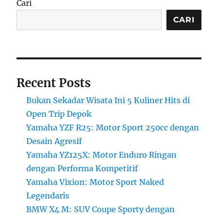
Cari
n
i
e
CARI
s
Recent Posts
Bukan Sekadar Wisata Ini 5 Kuliner Hits di
Open Trip Depok
Yamaha YZF R25: Motor Sport 250cc dengan
Desain Agresif
Yamaha YZ125X: Motor Enduro Ringan
dengan Performa Kompetitif
Yamaha Vixion: Motor Sport Naked
Legendaris
BMW X4 M: SUV Coupe Sporty dengan