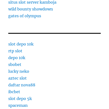
situs slot server kamboja
wild bounty showdown
gates of olympus
slot depo 10k
rtp slot
depo 10k
sbobet
lucky neko
aztec slot
daftar nova88
ibcbet
slot depo 5k
spaceman