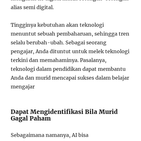
alias semi digital.
Tingginya kebutuhan akan teknologi
menuntut sebuah pembaharuan, sehingga tren
selalu berubah-ubah. Sebagai seorang
pengajar, Anda dituntut untuk melek teknologi
terkini dan memahaminya. Pasalanya,
teknologi dalam pendidikan dapat membantu
Anda dan murid mencapai sukses dalam belajar
mengajar
Dapat Mengidentifikasi Bila Murid
Gagal Paham
Sebagaimana namanya, AI bisa