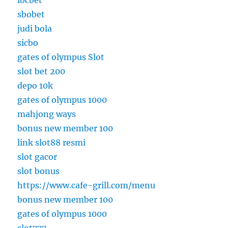
sbobet
judi bola
sicbo
gates of olympus Slot
slot bet 200
depo 10k
gates of olympus 1000
mahjong ways
bonus new member 100
link slot88 resmi
slot gacor
slot bonus
https://www.cafe-grill.com/menu
bonus new member 100
gates of olympus 1000
slot777