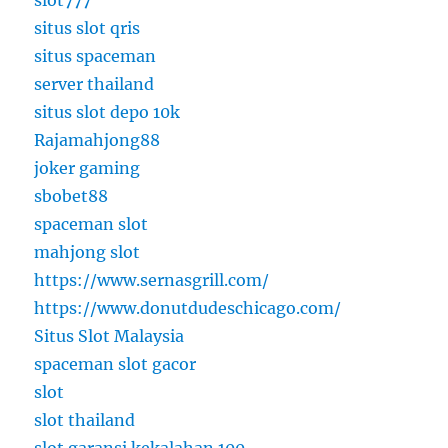
situs slot qris
situs spaceman
server thailand
situs slot depo 10k
Rajamahjong88
joker gaming
sbobet88
spaceman slot
mahjong slot
https://www.sernasgrill.com/
https://www.donutdudeschicago.com/
Situs Slot Malaysia
spaceman slot gacor
slot
slot thailand
slot garansi kekalahan 100