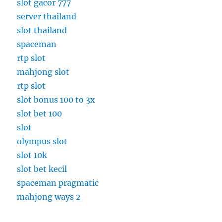
slot gacor 777
server thailand
slot thailand
spaceman
rtp slot
mahjong slot
rtp slot
slot bonus 100 to 3x
slot bet 100
slot
olympus slot
slot 10k
slot bet kecil
spaceman pragmatic
mahjong ways 2