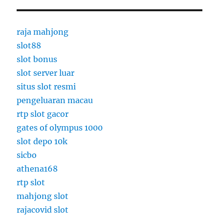
raja mahjong
slot88
slot bonus
slot server luar
situs slot resmi
pengeluaran macau
rtp slot gacor
gates of olympus 1000
slot depo 10k
sicbo
athena168
rtp slot
mahjong slot
rajacovid slot