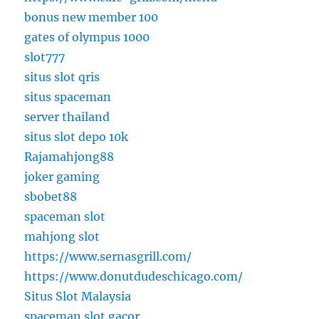
bonus new member 100
gates of olympus 1000
slot777
situs slot qris
situs spaceman
server thailand
situs slot depo 10k
Rajamahjong88
joker gaming
sbobet88
spaceman slot
mahjong slot
https://www.sernasgrill.com/
https://www.donutdudeschicago.com/
Situs Slot Malaysia
spaceman slot gacor