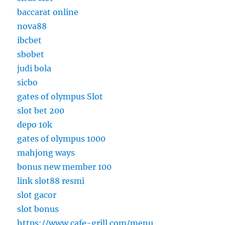
baccarat online
nova88
ibcbet
sbobet
judi bola
sicbo
gates of olympus Slot
slot bet 200
depo 10k
gates of olympus 1000
mahjong ways
bonus new member 100
link slot88 resmi
slot gacor
slot bonus
https://www.cafe-grill.com/menu