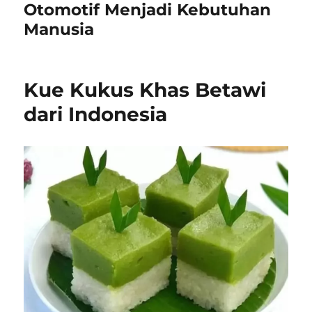
Otomotif Menjadi Kebutuhan
Manusia
Kue Kukus Khas Betawi
dari Indonesia