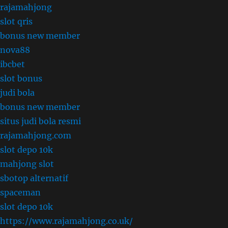
rajamahjong
slot qris
bonus new member
nova88
ibcbet
slot bonus
judi bola
bonus new member
situs judi bola resmi
rajamahjong.com
slot depo 10k
mahjong slot
sbotop alternatif
spaceman
slot depo 10k
https://www.rajamahjong.co.uk/