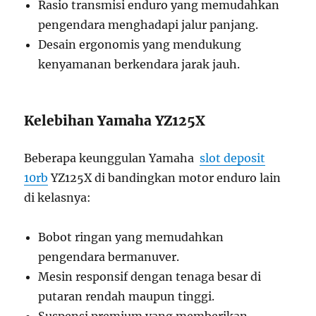
Rasio transmisi enduro yang memudahkan
pengendara menghadapi jalur panjang.
Desain ergonomis yang mendukung
kenyamanan berkendara jarak jauh.
Kelebihan Yamaha YZ125X
Beberapa keunggulan Yamaha
slot deposit
10rb
YZ125X di bandingkan motor enduro lain
di kelasnya:
Bobot ringan yang memudahkan
pengendara bermanuver.
Mesin responsif dengan tenaga besar di
putaran rendah maupun tinggi.