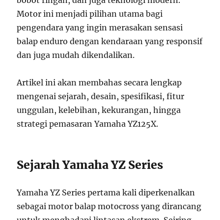
bobot ringan, dan juga teknologi modern.
Motor ini menjadi pilihan utama bagi
pengendara yang ingin merasakan sensasi
balap enduro dengan kendaraan yang responsif
dan juga mudah dikendalikan.
Artikel ini akan membahas secara lengkap
mengenai sejarah, desain, spesifikasi, fitur
unggulan, kelebihan, kekurangan, hingga
strategi pemasaran Yamaha YZ125X.
Sejarah Yamaha YZ Series
Yamaha YZ Series pertama kali diperkenalkan
sebagai motor balap motocross yang dirancang