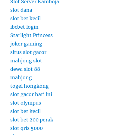
Slot Server Kamboja
slot dana
slot bet kecil
ibcbet login
Starlight Princess
joker gaming
situs slot gacor
mahjong slot
dewa slot 88
mahjong
togel hongkong
slot gacor hari ini
slot olympus
slot bet kecil
slot bet 200 perak
slot qris 5000