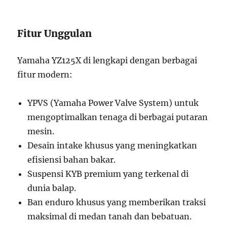
Fitur Unggulan
Yamaha YZ125X di lengkapi dengan berbagai
fitur modern:
YPVS (Yamaha Power Valve System) untuk
mengoptimalkan tenaga di berbagai putaran
mesin.
Desain intake khusus yang meningkatkan
efisiensi bahan bakar.
Suspensi KYB premium yang terkenal di
dunia balap.
Ban enduro khusus yang memberikan traksi
maksimal di medan tanah dan bebatuan.