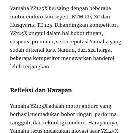
Yamaha YZ125X bersaing dengan beberapa
motor enduro lain seperti KTM 125 XC dan
Husqvarna TE 125. Dibandingkan kompetitor,
YZ125X unggul dalam hal bobot ringan,
suspensi premium, serta reputasi Yamaha yang
sudah di kenal luas. Namun, dari sisi harga,
beberapa kompetitor menawarkan banderol
lebih terjangkau.
Refleksi dan Harapan
Yamaha YZ125X adalah motor enduro yang
berhasil memadukan bobot ringan, performa
tangguh, dan teknologi modern. Harapannya,
Yamaha terus melakukan inovasi agar YZ125X