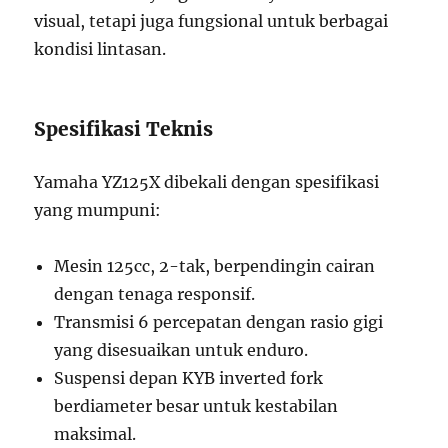
visual, tetapi juga fungsional untuk berbagai
kondisi lintasan.
Spesifikasi Teknis
Yamaha YZ125X dibekali dengan spesifikasi
yang mumpuni:
Mesin 125cc, 2-tak, berpendingin cairan
dengan tenaga responsif.
Transmisi 6 percepatan dengan rasio gigi
yang disesuaikan untuk enduro.
Suspensi depan KYB inverted fork
berdiameter besar untuk kestabilan
maksimal.